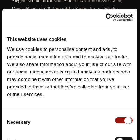
Siegen ist eine historische Stadt in Nordrhein-Westfalen,
Deutschland, die für ihre reiche Kultur, ihr malerisches
Stadtbild und ihre grünen Landschaften bekannt ist. Das
Musical Dinner Siegen in der
Zollposten Gastro
bietet den Gästen ein bezauberndes
This website uses cookies
Erlebnis, bei dem sie von talentierten Künstlern mit Live-
We use cookies to personalise content and ads, to
Musik und Gesang unterhalten werden, während sie eine
provide social media features and to analyse our traffic.
exquisite Auswahl an kulinarischen Köstlichkeiten
We also share information about your use of our site with
genießen. In der einladenden Atmosphäre des Restaurants
our social media, advertising and analytics partners who
können die Besucher eine vielfältige musikalische Reise
may combine it with other information that you’ve
erleben, die verschiedene Genres und Hits aus beliebten
provided to them or that they’ve collected from your use
Musicals umfasst, und dabei gleichzeitig die
of their services.
Gaumenfreuden eines mehrgängigen Menüs erleben.
Dieses einzigartige Event verbindet auf geschmackvolle
Weise kulturelle Unterhaltung und kulinarischen Genuss,
Consent
Necessary
um den Gästen einen unvergesslichen Abend voller Musik
Selection
und Gastronomie zu bieten.