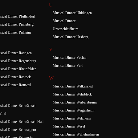
U
Musical Dinner Uhldingen
ical Dinner Pfullendorf
Musical Dinner
ical Dinner Pinneberg
Unterschleißheim
ical Dinner Pulheim
Musical Dinner Ursberg
V
ical Dinner Ratingen
Musical Dinner Vechta
ical Dinner Regensburg
Musical Dinner Verl
ical Dinner Rheinfelden
ical Dinner Rostock
W
ical Dinner Rottweil
Musical Dinner Walkenried
Musical Dinner Wehrbleck
Musical Dinner Weibersbrunn
ical Dinner Schwäbisch
Musical Dinner Weigenheim
ünd
Musical Dinner Welzheim
ical Dinner Schwäbisch Hall
Musical Dinner Wesel
ical Dinner Schwaigern
Musical Dinner Wilhelmshaven
ical Dinner Schwerin