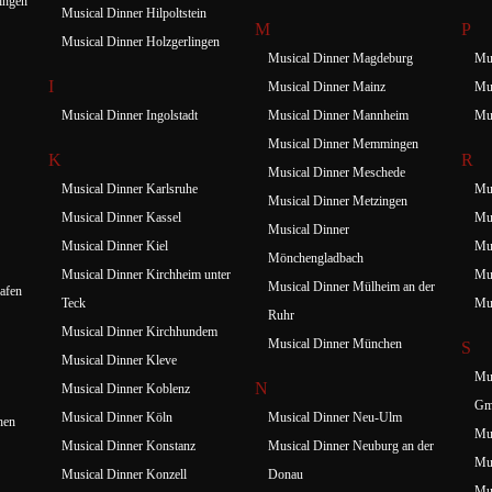
ingen
Musical Dinner Hilpoltstein
M
P
Musical Dinner Holzgerlingen
Musical Dinner Magdeburg
Mus
I
Musical Dinner Mainz
Mus
Musical Dinner Ingolstadt
Musical Dinner Mannheim
Mus
Musical Dinner Memmingen
K
R
Musical Dinner Meschede
Musical Dinner Karlsruhe
Mus
Musical Dinner Metzingen
Musical Dinner Kassel
Mus
Musical Dinner
Musical Dinner Kiel
Mus
Mönchengladbach
Musical Dinner Kirchheim unter
Mus
Musical Dinner Mülheim an der
afen
Teck
Mus
Ruhr
Musical Dinner Kirchhundem
Musical Dinner München
S
Musical Dinner Kleve
Mus
N
Musical Dinner Koblenz
Gm
Musical Dinner Köln
Musical Dinner Neu-Ulm
hen
Mus
Musical Dinner Konstanz
Musical Dinner Neuburg an der
Mus
Musical Dinner Konzell
Donau
Mus