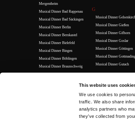
Mergentheim
G
Musical Dinner Bad Rappenau
Musical Dinner Gelsenkirc
Musical Dinner Bad Säckingen
Musical Dinner Gießen
Musical Dinner Berlin
Musical Dinner Gifhorn
Musical Dinner Bernkastel
Musical Dinner Goslar
Musical Dinner Bielefeld
Musical Dinner Göttingen
Musical Dinner Bingen
Musical Dinner Gottmadin
Musical Dinner Böblingen
Musical Dinner Gutach
Musical Dinner Braunschweig
Musical Dinner Bremen
H
Musical Dinner Bremerhaven
Musical Dinner Hagen
This website uses cookie
Musical Dinner Burgwedel
Musical Dinner Hamburg
We use cookies to personal
Musical Dinner Hamm
traffic. We also share info
C
Musical Dinner Hanau
analytics partners who may
Musical Dinner Celle
they’ve collected from your