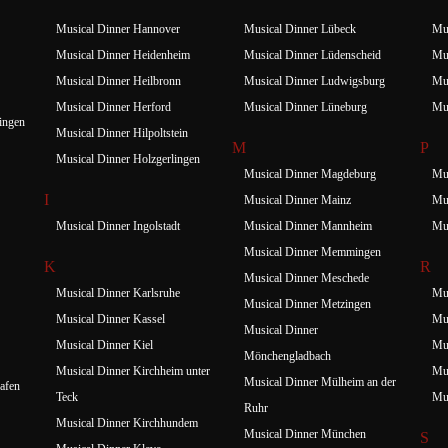
Musical Dinner Hannover
Musical Dinner Lübeck
Mus
Musical Dinner Heidenheim
Musical Dinner Lüdenscheid
Mus
Musical Dinner Heilbronn
Musical Dinner Ludwigsburg
Mus
Musical Dinner Herford
Musical Dinner Lüneburg
Mu
ingen
Musical Dinner Hilpoltstein
M
P
Musical Dinner Holzgerlingen
Musical Dinner Magdeburg
Mus
I
Musical Dinner Mainz
Mus
Musical Dinner Ingolstadt
Musical Dinner Mannheim
Mus
Musical Dinner Memmingen
K
R
Musical Dinner Meschede
Musical Dinner Karlsruhe
Mus
Musical Dinner Metzingen
Musical Dinner Kassel
Mus
Musical Dinner
Musical Dinner Kiel
Mus
Mönchengladbach
Musical Dinner Kirchheim unter
Mus
Musical Dinner Mülheim an der
afen
Teck
Mus
Ruhr
Musical Dinner Kirchhundem
Musical Dinner München
S