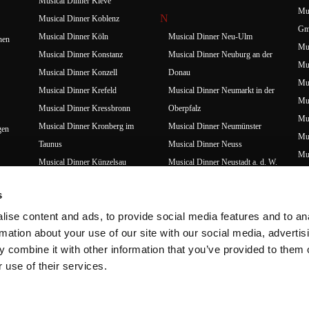
Musical Dinner Kleve
Mus
N
Musical Dinner Koblenz
Gm
Musical Dinner Köln
Musical Dinner Neu-Ulm
hen
Mus
Musical Dinner Konstanz
Musical Dinner Neuburg an der
Mus
Musical Dinner Konzell
Donau
Mus
Musical Dinner Krefeld
Musical Dinner Neumarkt in der
Mus
Musical Dinner Kressbronn
Oberpfalz
Mus
Musical Dinner Kronberg im
Musical Dinner Neumünster
gen
Mus
Taunus
Musical Dinner Neuss
Mus
Musical Dinner Künzelsau
Musical Dinner Neustadt a. d. W.
Mus
Musical Dinner Nördlingen
L
Mus
s
Musical Dinner Nürnberg
Musical Dinner Leverkusen
Mus
ise content and ads, to provide social media features and to an
O
Musical Dinner Lingen
Mus
rmation about your use of our site with our social media, advertis
Musical Dinner Lingenau (AT)
Musical Dinner Oberhausen
Mu
 combine it with other information that you’ve provided to them o
Musical Dinner Lübbecke
Musical Dinner Oberrot
Mus
 use of their services.