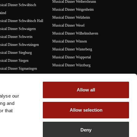
Musical Dinner Weibersbrunn
ical Dinner Schwäbisch
Musical Dinner Weigenheim
ünd
Musical Dinner Welzheim
ical Dinner Schwäbisch Hall
Musical Dinner Wesel
ical Dinner Schwaigern
Musical Dinner Wilhelmshaven
ical Dinner Schwerin
Musical Dinner Winsen
ical Dinner Schwetzingen
Musical Dinner Winterberg
ical Dinner Siegburg
Musical Dinner Wuppertal
ical Dinner Siegen
Musical Dinner Würzburg
ical Dinner Sigmaringen
ical Dinner Sinsheim
Z
ical Dinner Sögel
Musical Dinner Zusmarshausen
Allow all
ical Dinner Stade
Musical Dinner Zuzenhausen
alyse our
ical Dinner Steinheim an der
ing and
rr
Allow selection
r that
ical Dinner Stühlingen
Deny