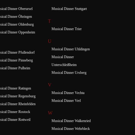
ical Dinner Oberursel
Musical Dinner Stuttgart
ical Dinner Öhringen
T
ical Dinner Oldenburg
Musical Dinner Trier
sical Dinner Oppenheim
U
Musical Dinner Uhldingen
ical Dinner Pfullendorf
Musical Dinner
ical Dinner Pinneberg
Unterschleißheim
ical Dinner Pulheim
Musical Dinner Ursberg
V
ical Dinner Ratingen
Musical Dinner Vechta
ical Dinner Regensburg
Musical Dinner Verl
ical Dinner Rheinfelden
ical Dinner Rostock
W
ical Dinner Rottweil
Musical Dinner Walkenried
Musical Dinner Wehrbleck