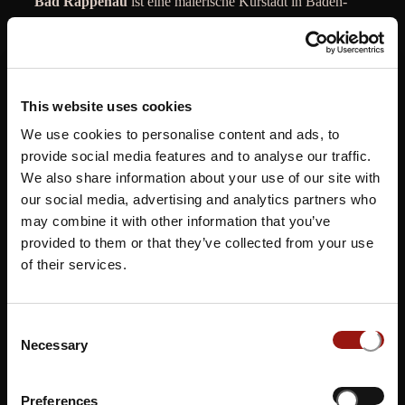
Bad Rappenau
ist eine malerische Kurstadt in Baden-
Württemberg, Deutschland, die für ihre Thermalquellen
und ihre historische Architektur bekannt ist. Das
Musical
Dinner Bad Rappenau
, veranstaltet in der
SALINE 182
2
, ist ein außergewöhnliches Erlebnis, bei dem die Gäste
This website uses cookies
eine faszinierende Verbindung von erlesenem
We use cookies to personalise content and ads, to
kulinarischem Genuss
und mitreißenden Live-
provide social media features and to analyse our traffic.
Musikdarbietungen genießen. In dieser reizvollen
We also share information about your use of our site with
Umgebung erleben die Besucher ein exquisites Menü,
our social media, advertising and analytics partners who
begleitet von talentierten Künstlern, die unvergessliche
may combine it with other information that you’ve
Songs und Melodien aus verschiedenen Musicals
provided to them or that they’ve collected from your use
präsentieren. Dieses besondere Event schafft eine
of their services.
harmonische Symbiose aus kulinarischen Genüssen und
musikalischer Unterhaltung, um einen unvergesslichen
Consent
Abend voller Freude und Genuss zu bieten, der den
Necessary
Selection
Charakter der SALINE 1822 in Bad Rappenau perfekt
widerspiegelt.
Preferences