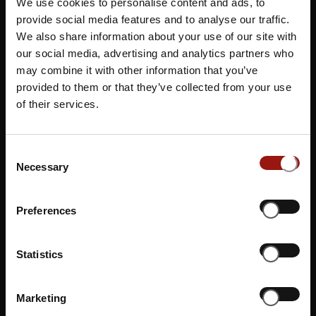
Genießen Sie einen Abend voller Musik und kulinarischer
We use cookies to personalise content and ads, to
provide social media features and to analyse our traffic.
Köstlichkeiten bei unserem Musicaldinner in Alsfeld.
We also share information about your use of our site with
Inmitten der malerischen Kulisse der Stadt verwandelt sich
our social media, advertising and analytics partners who
die Gaststätte
Güterbahnhof Alsfeld
in eine Bühne für
may combine it with other information that you’ve
mitreißende Live-Musik. In dieser einladenden Umgebung
provided to them or that they’ve collected from your use
können die Gäste ein exquisites Menü genießen, begleitet
of their services.
von talentierten Künstlern, die unvergessliche Songs und
Melodien aus verschiedenen Musicals präsentieren.
Consent
Begabte Künstler, unvergessliche Songs und Melodien aus
Necessary
Selection
verschiedenen Musicals, die eine magische Atmosphäre
schaffen. Jetzt Tickets beim Musical Dinner buchen.
Preferences
Statistics
Marketing