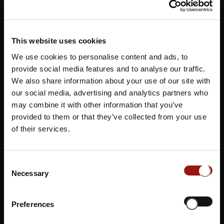
Oberrot-Marhördt in Baden-Württemberg ist ein
idyllisches Dorf, das mit seiner ländlichen Ruhe und
historischen Atmosphäre überzeugt. Das Musical Dinner
Oberrot-Marhördt bietet seinen Gästen ein
This website uses cookies
außergewöhnliches Erlebnis, bei dem erstklassige Live-
We use cookies to personalise content and ads, to
Musik auf köstliche Speisen trifft. In einer einladenden
provide social media features and to analyse our traffic.
Umgebung können die Besucher eine musikalische Reise
We also share information about your use of our site with
durch unterschiedliche Genres und Stilrichtungen
our social media, advertising and analytics partners who
may combine it with other information that you’ve
genießen, die perfekt mit delikaten Gerichten kombiniert
provided to them or that they’ve collected from your use
werden und für unvergessliche Momente im
Landhaus N
of their services.
oller im Golfclub Marhördt
oder im
Golfclub Sunset Ho
use
sorgen.
Consent
Necessary
Selection
Sie möchten sich nicht auf einen Termin festlegen?
Dann unterstützen Sie unsere Künstler*innen und
Preferences
Gastronom*innen indem Sie einen Gutschein erwerben