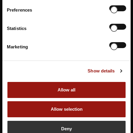
Sie möchten sich nicht auf einen Termin festlegen?
Preferences
Dann unterstützen Sie unsere Künstler*innen und
Gastronom*innen indem Sie einen Gutschein erwerben.
Statistics
Marketing
Gutschein buchen
Show details
Allow all
Allow selection
Deny