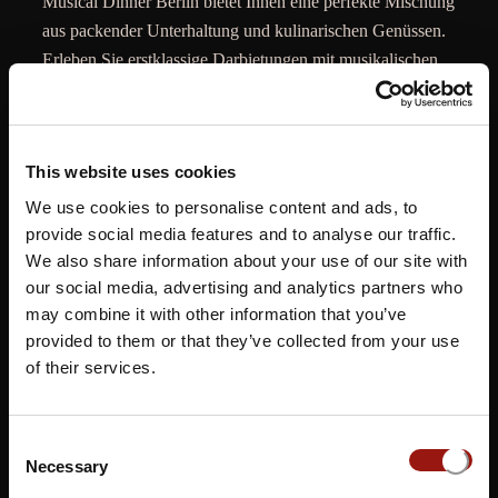
Musical Dinner Berlin bietet Ihnen eine perfekte Mischung
aus packender Unterhaltung und kulinarischen Genüssen.
Erleben Sie erstklassige Darbietungen mit musikalischen
Highlights, die mit einem köstlichen Menü abgerundet
werden. In exklusiven Eventlocations wie der
Eventlocati
on P TWO
erwartet Sie ein unvergessliches Musik-
This website uses cookies
Erlebnis! Tauchen Sie ein in die Welt des Musicals, lassen
Sie sich von der faszinierenden Story mitreißen und
We use cookies to personalise content and ads, to
genießen Sie ein genussvolles Menü inmitten einer
provide social media features and to analyse our traffic.
We also share information about your use of our site with
einzigartigen Atmosphäre.
our social media, advertising and analytics partners who
Tauchen Sie ein in die glitzernde Welt des Musicals – von
may combine it with other information that you’ve
weltberühmten Klassikern bis hin zu modernen Highlights
provided to them or that they’ve collected from your use
– live auf die Bühne gebracht inmitten der Hauptstadt.
of their services.
Berlin als pulsierende Kulturmetropole ist der perfekte Ort
für dieses einzigartige Dinner-Erlebnis. Genießen Sie
Consent
Musical-Entertainment hautnah und lassen Sie sich
Necessary
Selection
verzaubern!