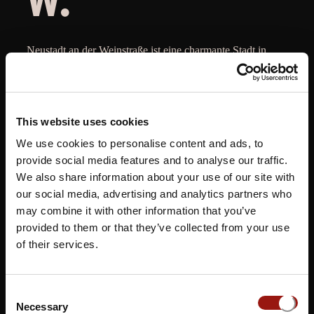
Neustadt an der Weinstraße ist eine charmante Stadt in
Rheinland-Pfalz, die für ihre malerischen Weinberge und
ihr historisches Erbe bekannt ist. Das Musical Dinner in
Neustadt an der Weinstraße, veranstaltet im
Festsaal Ham
This website uses cookies
bacher Schloss
, bietet den Gästen eine fesselnde
Verbindung von hochwertigem kulinarischem Genuss und
We use cookies to personalise content and ads, to
berauschender Live-Musikdarbietungen. In dieser
provide social media features and to analyse our traffic.
We also share information about your use of our site with
idyllischen Umgebung können Besucher ein erstklassiges
our social media, advertising and analytics partners who
Menü genießen, begleitet von talentierten Künstlern, die
may combine it with other information that you’ve
unvergessene Songs und Melodien aus verschiedenen
provided to them or that they’ve collected from your use
Musicals präsentieren. Dieses einzigartige Erlebnis
of their services.
verspricht einen unvergesslichen Abend, der Gastronomie
und Musik auf harmonische Weise vereint und eine
fantastische Atmosphäre schafft, die den Charme des
Consent
Weinguts Müller in Neustadt an der Weinstraße perfekt
Necessary
Selection