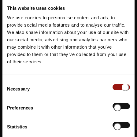
Oberursel, eine charmante Stadt im Taunus, bietet eine
This website uses cookies
einzigartige Kulisse für Kulturbegeisterte. Im
Alt-Oberurs
eler Brauhaus
erwartet Sie das spektakuläre Musical
We use cookies to personalise content and ads, to
Dinner, das die Herzen von Musical-Liebhabern höher
provide social media features and to analyse our traffic.
We also share information about your use of our site with
schlagen lässt. Tauchen Sie ein in die Welt der beliebtesten
our social media, advertising and analytics partners who
Klassiker und modernen Musicalhighlights, während Sie
may combine it with other information that you’ve
von professionellen Sängern verzaubert werden. Genießen
provided to them or that they’ve collected from your use
Sie dabei ein köstliches Mehr-Gänge-Menü und teilen Sie
of their services.
Ihre Leidenschaft für Musicals und gutes Essen mit
anderen Fans in diesem unvergesslichen Ambiente.
Consent
Sie möchten sich nicht auf einen Termin festlegen?
Necessary
Selection
Dann unterstützen Sie unsere Künstler*innen und
Gastronom*innen indem Sie einen Gutschein erwerben.
Preferences
Gutschein buchen
Statistics