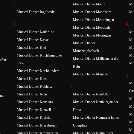
I
Musical Dinner Mainz
Mus
Musical Dinner Ingolstadt
Musical Dinner Mannheim
Mus
Musical Dinner Memmingen
K
R
Musical Dinner Meschede
Musical Dinner Karlsruhe
Mus
Musical Dinner Metzingen
Musical Dinner Kassel
Mus
Musical Dinner
Musical Dinner Kiel
Mus
Mönchengladbach
Musical Dinner Kirchheim unter
Mus
Musical Dinner Mülheim an der
afen
Teck
Mus
Ruhr
Musical Dinner Kirchhundem
Musical Dinner München
S
Musical Dinner Kleve
Mus
N
Musical Dinner Koblenz
Gm
Musical Dinner Köln
Musical Dinner Neu-Ulm
hen
Mus
Musical Dinner Konstanz
Musical Dinner Neuburg an der
Mus
Musical Dinner Konzell
Donau
Mus
Musical Dinner Krefeld
Musical Dinner Neumarkt in der
Mus
Musical Dinner Kressbronn
Oberpfalz
Mus
Musical Dinner Kronberg im
Musical Dinner Neumünster