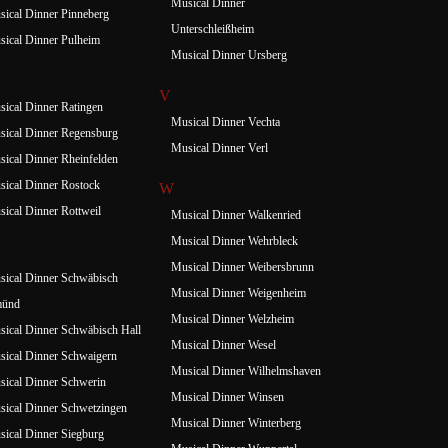
Musical Dinner
ical Dinner Pinneberg
Unterschleißheim
ical Dinner Pulheim
Musical Dinner Ursberg
V
ical Dinner Ratingen
Musical Dinner Vechta
ical Dinner Regensburg
Musical Dinner Verl
ical Dinner Rheinfelden
ical Dinner Rostock
W
ical Dinner Rottweil
Musical Dinner Walkenried
Musical Dinner Wehrbleck
Musical Dinner Weibersbrunn
ical Dinner Schwäbisch
Musical Dinner Weigenheim
ünd
Musical Dinner Welzheim
ical Dinner Schwäbisch Hall
Musical Dinner Wesel
ical Dinner Schwaigern
Musical Dinner Wilhelmshaven
ical Dinner Schwerin
Musical Dinner Winsen
ical Dinner Schwetzingen
Musical Dinner Winterberg
ical Dinner Siegburg