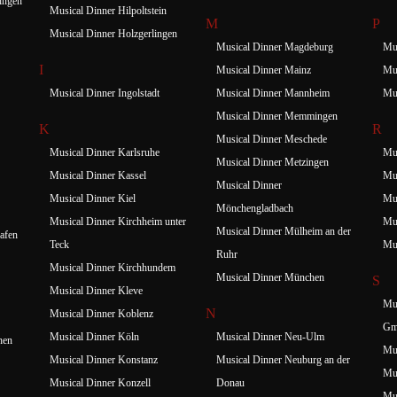
ingen
Musical Dinner Hilpoltstein
M
P
Musical Dinner Holzgerlingen
Musical Dinner Magdeburg
Mus
I
Musical Dinner Mainz
Mus
Musical Dinner Ingolstadt
Musical Dinner Mannheim
Mus
Musical Dinner Memmingen
K
R
Musical Dinner Meschede
Musical Dinner Karlsruhe
Mus
Musical Dinner Metzingen
Musical Dinner Kassel
Mus
Musical Dinner
Musical Dinner Kiel
Mus
Mönchengladbach
Musical Dinner Kirchheim unter
Mus
Musical Dinner Mülheim an der
afen
Teck
Mus
Ruhr
Musical Dinner Kirchhundem
Musical Dinner München
S
Musical Dinner Kleve
Mus
N
Musical Dinner Koblenz
Gm
Musical Dinner Köln
Musical Dinner Neu-Ulm
hen
Mus
Musical Dinner Konstanz
Musical Dinner Neuburg an der
Mus
Musical Dinner Konzell
Donau
Mus