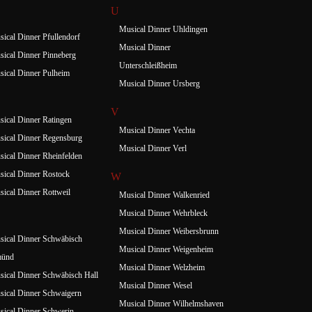
U
Musical Dinner Uhldingen
ical Dinner Pfullendorf
Musical Dinner
ical Dinner Pinneberg
Unterschleißheim
ical Dinner Pulheim
Musical Dinner Ursberg
V
ical Dinner Ratingen
Musical Dinner Vechta
ical Dinner Regensburg
Musical Dinner Verl
ical Dinner Rheinfelden
ical Dinner Rostock
W
ical Dinner Rottweil
Musical Dinner Walkenried
Musical Dinner Wehrbleck
Musical Dinner Weibersbrunn
ical Dinner Schwäbisch
Musical Dinner Weigenheim
ünd
Musical Dinner Welzheim
ical Dinner Schwäbisch Hall
Musical Dinner Wesel
ical Dinner Schwaigern
Musical Dinner Wilhelmshaven
ical Dinner Schwerin