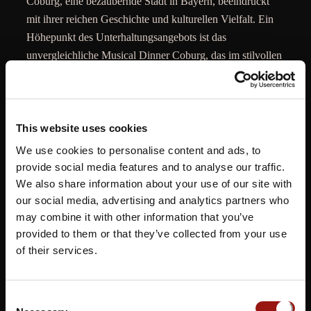
Coburg, eine bezaubernde Stadt in Bayern, beeindruckt
mit ihrer reichen Geschichte und kulturellen Vielfalt. Ein
Höhepunkt des Unterhaltungsangebots ist das
unvergleichliche Musical Dinner Coburg, das im stilvollen
Ambiente des
Restaurants Goldene Rose
, oder dem
Mü
nchner Hofbräu
stattfindet. Bei diesem
außergewöhnlichen Ereignis werden kulinarischer Genuss
und mitreißende musikalische Darbietungen auf perfekte
This website uses cookies
Weise vereint. Begabte Künstler präsentieren live eine
We use cookies to personalise content and ads, to
breite Palette von Musicalhits und Songs aus
provide social media features and to analyse our traffic.
verschiedenen Genres, während die Gäste sich von der
We also share information about your use of our site with
Musik verzaubern lassen und gleichzeitig die exquisite
our social media, advertising and analytics partners who
may combine it with other information that you’ve
Küche des Restaurants genießen.
provided to them or that they’ve collected from your use
Sie möchten sich nicht auf einen Termin festlegen?
of their services.
Dann unterstützen Sie unsere Künstler*innen und
Gastronom*innen indem Sie einen Gutschein erwerben.
Consent