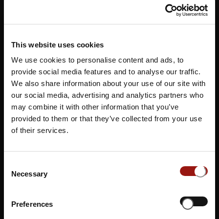
Neumünster, eine kreisfreie Stadt im oberen Zentrum in
Schleswig-Holstein, beeindruckt mit ihrer Geschichte.
Ehemalig bekannt durch ihre Textilindustrie ist die Stadt
heute ein wichtiger Messestandort und
This website uses cookies
Verkehrsknotenpunkt. Das Musical Dinner im
Best Weste
We use cookies to personalise content and ads, to
rn Hotel Prisma
, veranstaltet im Kulturzentrum
provide social media features and to analyse our traffic.
Neumünster, verspricht den Gästen eine einzigartige
We also share information about your use of our site with
Fusion aus exquisitem kulinarischem Genuss und
our social media, advertising and analytics partners who
begeisternder Live-Musik. Während die Besucher ein
may combine it with other information that you’ve
hervorragendes 3-Gäne-Menü genießen, werden sie von
provided to them or that they’ve collected from your use
talentierten Darstellern mit bekannten Songs und
of their services.
Harmonien aus verschiedenen Musicals verzaubert. Diese
harmonische Verbindung schafft ein magisches Erlebnis,
Consent
das die Sinne anspricht und kulinarische Freude mit
Necessary
Selection
musikalischer Unterhaltung vereint.
Sie möchten sich nicht auf einen Termin festlegen?
Preferences
Dann unterstützen Sie unsere Künstler*innen und