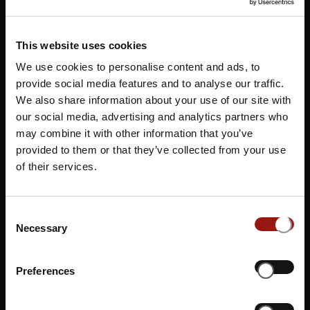
Goslar, eine Stadt mit historischer Bedeutung im Harz,
beeindruckt mit ihrer reichen Kultur und ihrer malerischen
Umgebung. Das Musical Dinner in Goslar, veranstaltet im
This website uses cookies
stilvollen Ambiente des
Casinos Rammelsberg
, verspricht
We use cookies to personalise content and ads, to
den Gästen eine einzigartige Verbindung von erlesenen
provide social media features and to analyse our traffic.
kulinarischen Köstlichkeiten und bezaubernder Live-
We also share information about your use of our site with
Musik. Während die Gäste ein delikates Menü genießen,
our social media, advertising and analytics partners who
werden sie von begabten Künstlern mit unvergesslichen
may combine it with other information that you’ve
Musicaldarbietungen aus verschiedenen Musicals
provided to them or that they’ve collected from your use
verzaubert. Diese besondere Erfahrung schafft eine
of their services.
magische Atmosphäre, die die Sinne anspricht und
kulinarische Freude mit musikalischer Unterhaltung
Consent
vereint.
Necessary
Selection
Sie möchten sich nicht auf einen Termin festlegen?
Dann unterstützen Sie unsere Künstler*innen und
Preferences
Gastronom*innen indem Sie einen Gutschein erwerben.