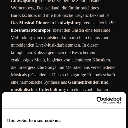
Ludwigsburg
ist eine bezaubernde Stadt in Baden-
Württemberg, Deutschland, die für ihr prächtiges
Barockschloss und ihre historische Eleganz bekannt ist.
Das
Musical Dinner in Ludwigsburg
, veranstaltet im
Sc
hlosshotel Monrepos
, bietet den Gästen eine fesselnde
Verbindung von exquisitem kulinarischem Genuss und
mitreißenden Live-Musikdarbietungen. In dieser
königlichen Kulisse genießen die Besucher ein
erstklassiges Menü, begleitet von talentierten Künstlern,
die unvergessliche Songs und Melodien aus verschiedenen
Musicals präsentieren. Dieses einzigartige Erlebnis schafft
eine harmonische Synthese aus
Gaumenfreuden und
musikalischer Unterhaltung
, um einen zauberhaften
Abend voller Freude und Genuss zu bieten, der die Pracht
des Schlosshotel Monrepos perfekt widerspiegelt.
Sie möchten sich nicht auf einen Termin festlegen?
This website uses cookies
Dann unterstützen Sie unsere Künstler*innen und