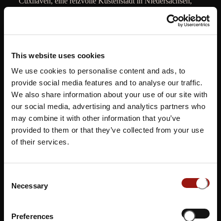
Cuxhaven, eine reizvolle Küstenstadt in Niedersachsen,
verzaubert mit ihrem einzigartigen Charme, der von der
malerischen Nordseeküste bis zu historischen
Sehenswürdigkeiten reicht. Hier verschmelzen moderne
Lebenskultur und maritime Tradition auf faszinierende
This website uses cookies
Weise. Von den weitläufigen Sandstränden bis hin zu den
We use cookies to personalise content and ads, to
lebendigen Hafenanlagen bietet die Stadt eine Fülle von
provide social media features and to analyse our traffic.
Freizeitmöglichkeiten für Besucher jeden Alters.
We also share information about your use of our site with
our social media, advertising and analytics partners who
Das Musical Dinner in Cuxhaven, veranstaltet im
Restaur
may combine it with other information that you’ve
ant Zimdars
, ist ein besonderes Highlight inmitten dieser
provided to them or that they’ve collected from your use
lebendigen Kulisse. Hier erleben Gäste eine einzigartige
of their services.
Verbindung aus exquisitem kulinarischem Genuss und
mitreißenden Live-Musikdarbietungen. Während sie lokale
Köstlichkeiten kosten, werden sie von begabten Künstlern
Consent
Necessary
Selection
mit einer Vielzahl von Musicalsongs und Melodien
verzaubert.
Preferences