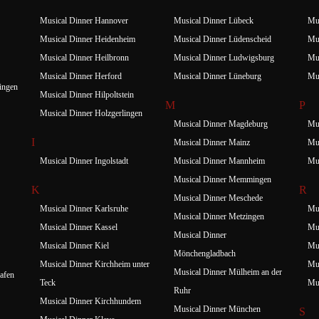
Musical Dinner Hannover
Musical Dinner Lübeck
Mus
Musical Dinner Heidenheim
Musical Dinner Lüdenscheid
Mus
Musical Dinner Heilbronn
Musical Dinner Ludwigsburg
Mus
Musical Dinner Herford
Musical Dinner Lüneburg
Mu
ingen
Musical Dinner Hilpoltstein
M
P
Musical Dinner Holzgerlingen
Musical Dinner Magdeburg
Mus
I
Musical Dinner Mainz
Mus
Musical Dinner Ingolstadt
Musical Dinner Mannheim
Mus
Musical Dinner Memmingen
K
R
Musical Dinner Meschede
Musical Dinner Karlsruhe
Mus
Musical Dinner Metzingen
Musical Dinner Kassel
Mus
Musical Dinner
Musical Dinner Kiel
Mus
Mönchengladbach
Musical Dinner Kirchheim unter
Mus
Musical Dinner Mülheim an der
afen
Teck
Mus
Ruhr
Musical Dinner Kirchhundem
Musical Dinner München
S