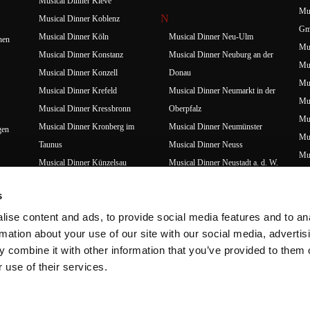
Musical Dinner Kleve
Mus
N
Musical Dinner Koblenz
Gm
Musical Dinner Köln
Musical Dinner Neu-Ulm
hen
Mus
Musical Dinner Konstanz
Musical Dinner Neuburg an der
Mus
Musical Dinner Konzell
Donau
Mus
Musical Dinner Krefeld
Musical Dinner Neumarkt in der
Mus
Musical Dinner Kressbronn
Oberpfalz
Mus
Musical Dinner Kronberg im
Musical Dinner Neumünster
gen
Mus
Taunus
Musical Dinner Neuss
Mus
Musical Dinner Künzelsau
Musical Dinner Neustadt a. d. W.
Mus
Musical Dinner Nördlingen
L
Mus
s
Musical Dinner Nürnberg
Musical Dinner Leverkusen
Mus
ise content and ads, to provide social media features and to an
O
Musical Dinner Lingen
Mus
rmation about your use of our site with our social media, advertis
Musical Dinner Lingenau (AT)
Musical Dinner Oberhausen
Mu
 combine it with other information that you’ve provided to them o
Musical Dinner Lübbecke
Musical Dinner Oberrot
Mus
 use of their services.