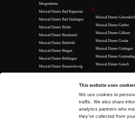
Mergentheim
G
Musical Dinner Bad Rappenau
Musical Dinner Gelsenkirc
Musical Dinner Bad Säckingen
Musical Dinner Gießen
Musical Dinner Berlin
Musical Dinner Gifhorn
Musical Dinner Bernkastel
Musical Dinner Goslar
Musical Dinner Bielefeld
Musical Dinner Göttingen
Musical Dinner Bingen
Musical Dinner Gottmadin
Musical Dinner Böblingen
Musical Dinner Gutach
Musical Dinner Braunschweig
Musical Dinner Bremen
H
Musical Dinner Bremerhaven
Musical Dinner Hagen
This website uses cookie
Musical Dinner Burgwedel
Musical Dinner Hamburg
We use cookies to personal
Musical Dinner Hamm
traffic. We also share info
C
Musical Dinner Hanau
analytics partners who may
Musical Dinner Celle
they’ve collected from your