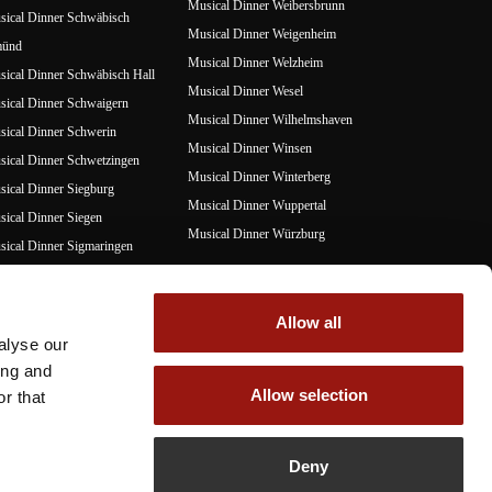
Musical Dinner Weibersbrunn
ical Dinner Schwäbisch
Musical Dinner Weigenheim
ünd
Musical Dinner Welzheim
ical Dinner Schwäbisch Hall
Musical Dinner Wesel
ical Dinner Schwaigern
Musical Dinner Wilhelmshaven
ical Dinner Schwerin
Musical Dinner Winsen
ical Dinner Schwetzingen
Musical Dinner Winterberg
ical Dinner Siegburg
Musical Dinner Wuppertal
ical Dinner Siegen
Musical Dinner Würzburg
ical Dinner Sigmaringen
ical Dinner Sinsheim
Z
ical Dinner Sögel
Musical Dinner Zusmarshausen
Allow all
ical Dinner Stade
Musical Dinner Zuzenhausen
alyse our
ical Dinner Steinheim an der
ing and
rr
Allow selection
r that
ical Dinner Stühlingen
Deny