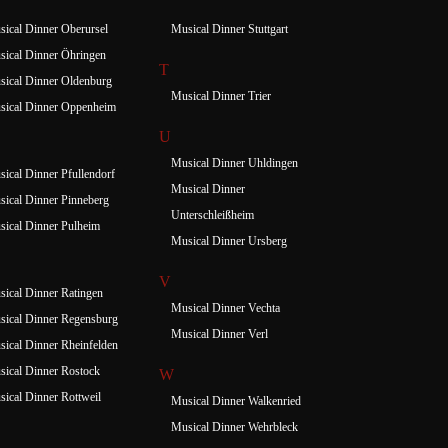
ical Dinner Oberursel
Musical Dinner Stuttgart
ical Dinner Öhringen
T
ical Dinner Oldenburg
Musical Dinner Trier
sical Dinner Oppenheim
U
Musical Dinner Uhldingen
ical Dinner Pfullendorf
Musical Dinner
ical Dinner Pinneberg
Unterschleißheim
ical Dinner Pulheim
Musical Dinner Ursberg
V
ical Dinner Ratingen
Musical Dinner Vechta
ical Dinner Regensburg
Musical Dinner Verl
ical Dinner Rheinfelden
ical Dinner Rostock
W
ical Dinner Rottweil
Musical Dinner Walkenried
Musical Dinner Wehrbleck