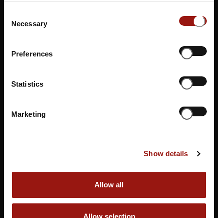
Sie möchten sich nicht auf einen Termin festlegen?
Dann unterstützen Sie unsere Künstler*innen und
Consent
Necessary
Selection
Gastronom*innen indem Sie einen Gutschein erwerben.
Preferences
Gutschein buchen
Statistics
Marketing
Show details
Allow all
Allow selection