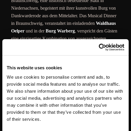
Braunschweig, eine historisch bedeutende Stadt in
Niedersachsen, begeistert mit ihrer kunstvollen Burg von
Dankwarderode aus dem Mittelalter. Das Musical Dinner
in Braunschweig, veranstaltet im einladenden
Waldhaus
Oelper
und in der
Burg Warberg
, verspricht den Gästen
eine einzigartige Kombination von ausgezeichneten
Speisen und mitreißenden Live-Musikdarbietungen. In
diesem festlichen Rahmen können Besucher ein erlesenes
Gänge-Menü aus regionalen Köstlichkeiten genießen,
This website uses cookies
begleitet von talentierten Künstlern, die unsterblichen
Musical-Songs und Melodien. Diese unvergessliche
We use cookies to personalise content and ads, to
provide social media features and to analyse our traffic.
Erfahrung vereint die Freude am Essen mit musikalischer
We also share information about your use of our site with
Unterhaltung und schafft eine magische Atmosphäre, die
our social media, advertising and analytics partners who
die Sinne anspricht und Herzen erobert.
may combine it with other information that you’ve
Wir freuen uns Sie beim Krimidinner Braunschweig
provided to them or that they’ve collected from your use
of their services.
begrüßen zu dürfen!