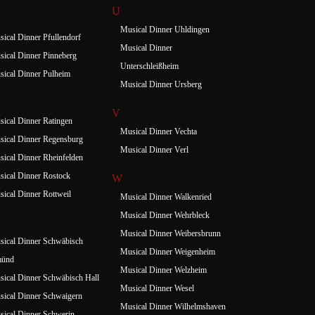
U
Musical Dinner Uhldingen
ical Dinner Pfullendorf
Musical Dinner
ical Dinner Pinneberg
Unterschleißheim
ical Dinner Pulheim
Musical Dinner Ursberg
V
ical Dinner Ratingen
Musical Dinner Vechta
ical Dinner Regensburg
Musical Dinner Verl
ical Dinner Rheinfelden
ical Dinner Rostock
W
ical Dinner Rottweil
Musical Dinner Walkenried
Musical Dinner Wehrbleck
Musical Dinner Weibersbrunn
ical Dinner Schwäbisch
Musical Dinner Weigenheim
ünd
Musical Dinner Welzheim
ical Dinner Schwäbisch Hall
Musical Dinner Wesel
ical Dinner Schwaigern
Musical Dinner Wilhelmshaven
ical Dinner Schwerin