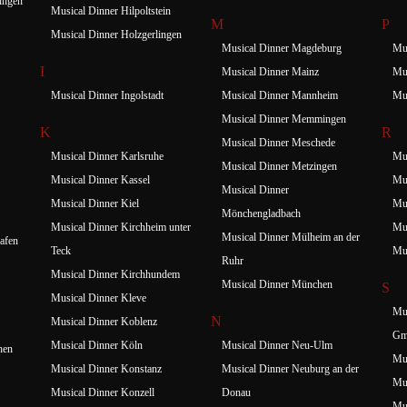
ingen
Musical Dinner Hilpoltstein
M
P
Musical Dinner Holzgerlingen
Musical Dinner Magdeburg
Mus
I
Musical Dinner Mainz
Mus
Musical Dinner Ingolstadt
Musical Dinner Mannheim
Mus
Musical Dinner Memmingen
K
R
Musical Dinner Meschede
Musical Dinner Karlsruhe
Mus
Musical Dinner Metzingen
Musical Dinner Kassel
Mus
Musical Dinner
Musical Dinner Kiel
Mus
Mönchengladbach
Musical Dinner Kirchheim unter
Mus
Musical Dinner Mülheim an der
afen
Teck
Mus
Ruhr
Musical Dinner Kirchhundem
Musical Dinner München
S
Musical Dinner Kleve
Mus
N
Musical Dinner Koblenz
Gm
Musical Dinner Köln
Musical Dinner Neu-Ulm
hen
Mus
Musical Dinner Konstanz
Musical Dinner Neuburg an der
Mus
Musical Dinner Konzell
Donau
Mus