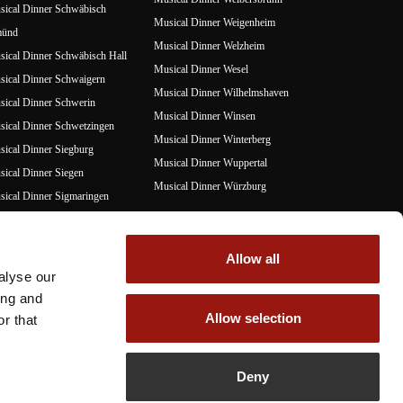
ical Dinner Schwäbisch
Musical Dinner Weigenheim
ünd
Musical Dinner Welzheim
ical Dinner Schwäbisch Hall
Musical Dinner Wesel
ical Dinner Schwaigern
Musical Dinner Wilhelmshaven
ical Dinner Schwerin
Musical Dinner Winsen
ical Dinner Schwetzingen
Musical Dinner Winterberg
ical Dinner Siegburg
Musical Dinner Wuppertal
ical Dinner Siegen
Musical Dinner Würzburg
ical Dinner Sigmaringen
ical Dinner Sinsheim
Z
ical Dinner Sögel
Musical Dinner Zusmarshausen
Allow all
ical Dinner Stade
Musical Dinner Zuzenhausen
alyse our
ical Dinner Steinheim an der
ing and
rr
Allow selection
r that
ical Dinner Stühlingen
Deny