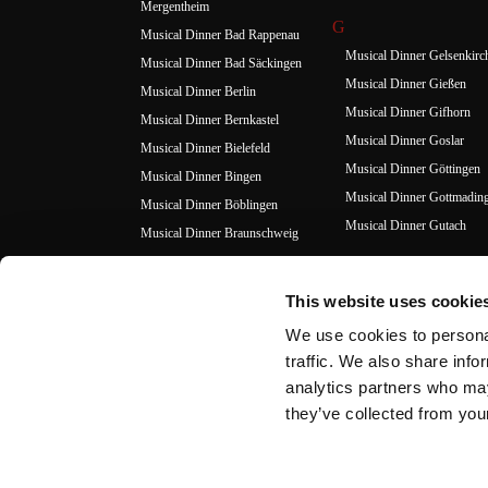
Mergentheim
G
Musical Dinner Bad Rappenau
Musical Dinner Gelsenkirc
Musical Dinner Bad Säckingen
Musical Dinner Gießen
Musical Dinner Berlin
Musical Dinner Gifhorn
Musical Dinner Bernkastel
Musical Dinner Goslar
Musical Dinner Bielefeld
Musical Dinner Göttingen
Musical Dinner Bingen
Musical Dinner Gottmadin
Musical Dinner Böblingen
Musical Dinner Gutach
Musical Dinner Braunschweig
Musical Dinner Bremen
H
Musical Dinner Bremerhaven
Musical Dinner Hagen
This website uses cookie
Musical Dinner Burgwedel
Musical Dinner Hamburg
We use cookies to personal
Musical Dinner Hamm
traffic. We also share info
C
Musical Dinner Hanau
analytics partners who may
Musical Dinner Celle
they’ve collected from your