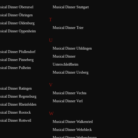
ical Dinner Oberursel
Musical Dinner Stuttgart
ical Dinner Öhringen
T
ical Dinner Oldenburg
Musical Dinner Trier
sical Dinner Oppenheim
U
Musical Dinner Uhldingen
ical Dinner Pfullendorf
Musical Dinner
ical Dinner Pinneberg
Unterschleißheim
ical Dinner Pulheim
Musical Dinner Ursberg
V
ical Dinner Ratingen
Musical Dinner Vechta
ical Dinner Regensburg
Musical Dinner Verl
ical Dinner Rheinfelden
ical Dinner Rostock
W
ical Dinner Rottweil
Musical Dinner Walkenried
Musical Dinner Wehrbleck
Musical Dinner Weibersbrunn