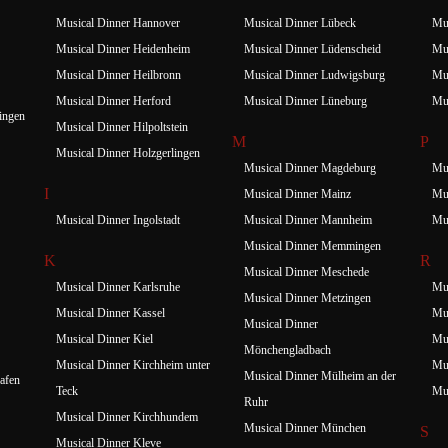
Musical Dinner Hannover
Musical Dinner Lübeck
Mus
Musical Dinner Heidenheim
Musical Dinner Lüdenscheid
Mus
Musical Dinner Heilbronn
Musical Dinner Ludwigsburg
Mus
Musical Dinner Herford
Musical Dinner Lüneburg
Mu
ingen
Musical Dinner Hilpoltstein
M
P
Musical Dinner Holzgerlingen
Musical Dinner Magdeburg
Mus
I
Musical Dinner Mainz
Mus
Musical Dinner Ingolstadt
Musical Dinner Mannheim
Mus
Musical Dinner Memmingen
K
R
Musical Dinner Meschede
Musical Dinner Karlsruhe
Mus
Musical Dinner Metzingen
Musical Dinner Kassel
Mus
Musical Dinner
Musical Dinner Kiel
Mus
Mönchengladbach
Musical Dinner Kirchheim unter
Mus
Musical Dinner Mülheim an der
afen
Teck
Mus
Ruhr
Musical Dinner Kirchhundem
Musical Dinner München
S
Musical Dinner Kleve