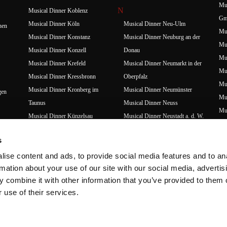
Mus
N
Musical Dinner Koblenz
Gm
Musical Dinner Köln
Musical Dinner Neu-Ulm
hen
Mus
Musical Dinner Konstanz
Musical Dinner Neuburg an der
Mus
Musical Dinner Konzell
Donau
Mus
Musical Dinner Krefeld
Musical Dinner Neumarkt in der
Mus
Musical Dinner Kressbronn
Oberpfalz
Mus
Musical Dinner Kronberg im
Musical Dinner Neumünster
gen
Mus
Taunus
Musical Dinner Neuss
Mus
Musical Dinner Künzelsau
Musical Dinner Neustadt a. d. W.
Mus
Musical Dinner Nördlingen
L
Mus
s
Musical Dinner Nürnberg
Musical Dinner Leverkusen
Mus
ise content and ads, to provide social media features and to an
O
Musical Dinner Lingen
Mus
rmation about your use of our site with our social media, advertis
Musical Dinner Lingenau (AT)
Musical Dinner Oberhausen
Mu
 combine it with other information that you’ve provided to them o
Musical Dinner Lübbecke
Musical Dinner Oberrot
Mus
 use of their services.