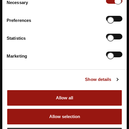
Necessary
Selection
schafft eine einzigartige Beziehung von Kultur und
Gastronomie, die die Sinne anspricht und eine
Preferences
unvergessliche Atmosphäre kreiert.
ANFAHRT:
Statistics
Marketing
Restaurant Leuchtturm | OLantis Huntebad
Am Schloßgarten 15
26122 Oldenburg
Show details
https://leuchtturm-oldenburg.de/
Allow all
Allow selection