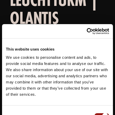
OLANTIS
HUNTEBAD
This website uses cookies
Das
Restaurant Leuchtturm
in Oldenburg ist ein
We use cookies to personalise content and ads, to
zeitgemäßes Restaurant mit ansprechendem Design und
provide social media features and to analyse our traffic.
herausragenden Annehmlichkeiten in Meeblick-Lage. Das
We also share information about your use of our site with
Musical Dinner Oldenburg
bietet den Gästen eine
our social media, advertising and analytics partners who
zauberhafte Verschmelzung aus Gesang und kulinarischer
may combine it with other information that you’ve
Finesse. In diesem stilvollen Ambiente haben Besucher die
provided to them or that they’ve collected from your use
of their services.
Möglichkeit, professionelle Künstler hautnah zu erleben,
während sie sich an einem
genialen Gourmet-Menü
erfreuen. Ein Abend voller musikalischer Brillanz und
Consent
kulinarischer Genüsse erwartet die Gäste, und dieses Event