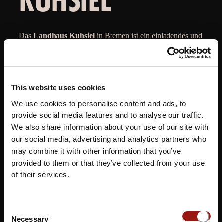
Das
Landhaus Kuhsiel
in Bremen ist ein einladendes und
charmantes Restaurant, das durch seine warme
Atmosphäre, seine erstklassige Küche und seinen
herzlichen Service besticht.
This website uses cookies
Beim
Musical Dinner Bremen
im Landhaus Kuhsiel
We use cookies to personalise content and ads, to
erwartet die Gäste ein unvergessliches Erlebnis, bei dem
provide social media features and to analyse our traffic.
beste Künstler bezaubernde Live-Musikdarbietungen zum
We also share information about your use of our site with
Besten geben. In dieser behaglichen Umgebung können
our social media, advertising and analytics partners who
die Besucher ein
hochwertiges Gourmet-Menü
genießen
may combine it with other information that you’ve
und sich dabei von den mitreißenden Klängen der Musik
provided to them or that they’ve collected from your use
inspirieren lassen. Diese Veranstaltung schafft eine
of their services.
harmonische Verbindung zwischen kultureller Brillanz und
kulinarischer Exzellenz und verspricht einen
Consent
unvergesslichen Abend voller Genuss und Magie.
Necessary
Selection